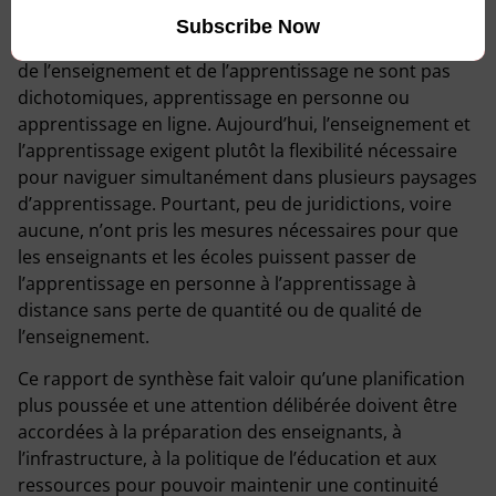
d’enseignement et d’apprentissage d’avant le virus, en
oubliant l’enseignement à distance, car les paysages
de l’enseignement et de l’apprentissage ne sont pas
dichotomiques, apprentissage en personne ou
apprentissage en ligne. Aujourd’hui, l’enseignement et
l’apprentissage exigent plutôt la flexibilité nécessaire
pour naviguer simultanément dans plusieurs paysages
d’apprentissage. Pourtant, peu de juridictions, voire
aucune, n’ont pris les mesures nécessaires pour que
les enseignants et les écoles puissent passer de
l’apprentissage en personne à l’apprentissage à
distance sans perte de quantité ou de qualité de
l’enseignement.
Ce rapport de synthèse fait valoir qu’une planification
plus poussée et une attention délibérée doivent être
accordées à la préparation des enseignants, à
l’infrastructure, à la politique de l’éducation et aux
ressources pour pouvoir maintenir une continuité